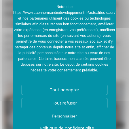
La Cité de l’Alimentation : quand la
Notre site
cuisine crée du lien
https://www.caennormandiedeveloppement.fr/actualites-caen/
et nos partenaires utilisent des cookies ou technologies
Publié le 30 juillet 2026
similaires afin d’assurer son bon fonctionnement, améliorer
votre expérience (en enregistrant vos préférences), améliorer
Découvrez Clément CHARLOT et Didier HAYS,
les performances du site (en suivant vos actions), vous
permettre de vous connecter à vos réseaux sociaux et d’y
porteurs de la Cité de l'Alimentation implanté dans
partager des contenus depuis notre site et enfin, afficher de
l'ancien lycée hôtelier Rabelais Hérouville-Saint-
la publicité personnalisée sur notre site ou ceux de nos
Clair.
partenaires. Certains traceurs non classés peuvent être
déposés sur notre site. Le dépôt de certains cookies
nécessite votre consentement préalable.
Tout accepter
Tout refuser
Personnaliser
Politique de confidentialité