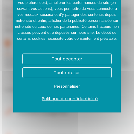
vos préférences), améliorer les performances du site (en
suivant vos actions), vous permettre de vous connecter à
En raison du nombre important de demandes et du temps
vos réseaux sociaux et d’y partager des contenus depuis
nécessaire au bon traitement et au versement des aides,
notre site et enfin, afficher de la publicité personnalisée sur
un délai de plusieurs semaines pourra s’appliquer entre la
notre site ou ceux de nos partenaires. Certains traceurs non
date de dépôt du dossier et du versement de l’aide.
classés peuvent être déposés sur notre site. Le dépôt de
certains cookies nécessite votre consentement préalable.
Tout accepter
Tout refuser
Personnaliser
Consulter la Foire Aux Questions
Politique de confidentialité
Consultez la page FAQ