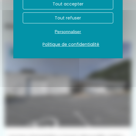
Tout accepter
Tout refuser
Biens similaires
Personnaliser
Politique de confidentialité
Location