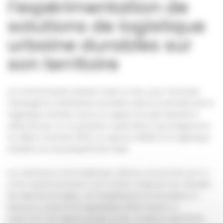
l’expérimentation de
solutions de logistique
urbaine durables sur
son territoire
La Communauté urbaine Caen la mer, pour favoriser
l’émergence d’initiatives durables dans le domaine de la
logistique urbaine, lance un appel à projet destiné à
sélectionner un ou plusieurs opérateurs qui intégreront,
en début d’année 2023, un espace dédié à la logistique
urbaine sur la presqu’île de Caen.
Les opérateurs de la logistique, désireux de prendre part à
cette expérimentation, sont invités à déposer leur
dossier
de réponse en ligne , en remplissant le formulaire ci-
dessous, avant le 13 septembre 2022 minuit.
Le
règlement de l’appel à projet et les conditions générales