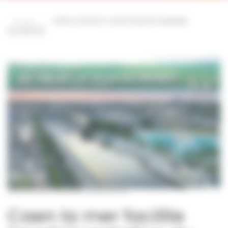
Accueil
—
APPEL A PROJET LOGISTIQUE DU DERNIER
KILOMETRE
Le port de Caen |Crédit photo : Martin de l’Isle
Caen la mer facilite