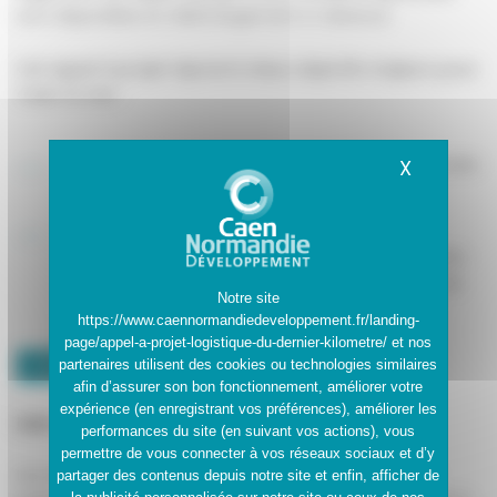
sont disponibles en téléchargement ci-dessous.
Cet appel à projet répond à deux objectifs majeurs pour
Caen la mer :
La réduction des flux de déplacements de véhicules
X
Masquer
de marchandises en centre-ville.
La réduction des nuisances inhérentes à ces
déplacements (pollution, émissions de gaz à effet
de serre, nuisances sonores grâce à l’utilisation de
Notre site
véhicules faiblement polluants.
https://www.caennormandiedeveloppement.fr/landing-
page/appel-a-projet-logistique-du-dernier-kilometre/
et nos
partenaires utilisent des cookies ou technologies similaires
Télécharger le cahier des charges et ses annexes
afin d’assurer son bon fonctionnement, améliorer votre
expérience (en enregistrant vos préférences), améliorer les
Les activités logistiques en mutation
performances du site (en suivant vos actions), vous
permettre de vous connecter à vos réseaux sociaux et d’y
Les échanges de marchandises et toutes les activités
partager des contenus depuis notre site et enfin, afficher de