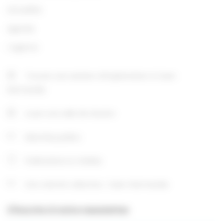
Actualités
Agenda
L’agence
Trouver une solution d’implantation à Caen
Normandie
Louer une salle de réunion
Marchés publics
Publications & médias
Une volonté collective : Caen-Normandie
S'inscrire à notre newsletter