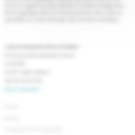
lance un appel à projet destiné à faciliter l’intégration
de la logistique dans le fonctionnement de la ville au
quotidien et à faire émerger des solutions durables.
CAEN NORMANDIE DÉVELOPPEMENT
19 avenue Pierre Mendès France
CS 52700
14 027 CAEN Cedex 9
Tél.
02 14 61 01 60
Nous contacter
Choisir
Investir
S’implanter & entreprendre