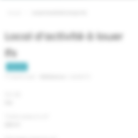
Accueil
—
Local d’activité à louer Ifs
Local d’activité à louer
Ifs
Rental
North East -
Référence :
CLM5273
On ZA
Oui
Total area in m²
240 m²