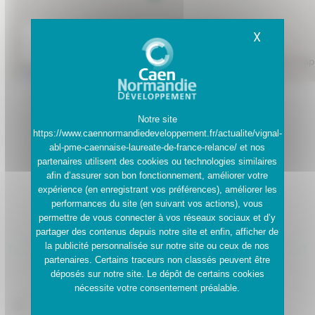
X
Masquer
Notre site
https://www.caennormandiedeveloppement.fr/actualite/vignal-
abl-pme-caennaise-laureate-de-france-relance/
et nos
Partager cet article
partenaires utilisent des cookies ou technologies similaires
afin d’assurer son bon fonctionnement, améliorer votre
Facebook
Twitter
Partager
expérience (en enregistrant vos préférences), améliorer les
performances du site (en suivant vos actions), vous
permettre de vous connecter à vos réseaux sociaux et d’y
partager des contenus depuis notre site et enfin, afficher de
la publicité personnalisée sur notre site ou ceux de nos
partenaires. Certains traceurs non classés peuvent être
déposés sur notre site. Le dépôt de certains cookies
Article précédent
nécessite votre consentement préalable.
EPOPEA : les actions et projets de