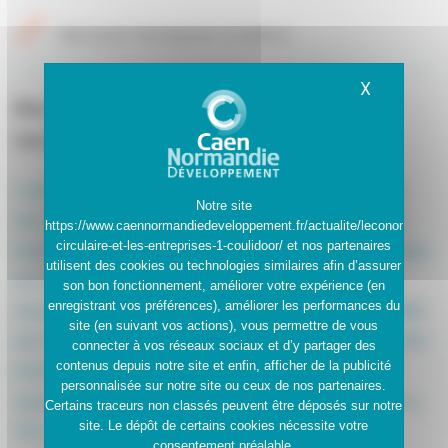
Découvrir l'entreprise Coulidoor
X
Masquer
Recyclage Négoce Mondevillais :
revaloriser des déchets du BTP
L'entreprise Recyclage Négoce Mondevillais
Notre site
est un centre de revalorisation des déchets
https://www.caennormandiedeveloppement.fr/actualite/leconomie-
circulaire-et-les-entreprises-1-coulidoor/
et nos partenaires
inertes issus du BTP ouverts aux professionnels
utilisent des cookies ou technologies similaires afin d’assurer
et aux particuliers. A la fois centre de
son bon fonctionnement, améliorer votre expérience (en
enregistrant vos préférences), améliorer les performances du
recyclage et déchetterie professionnelle, RNM
site (en suivant vos actions), vous permettre de vous
est spécialisée dans le recyclage des déchets
connecter à vos réseaux sociaux et d’y partager des
contenus depuis notre site et enfin, afficher de la publicité
inertes issus des travaux de démolition, tels
personnalisée sur notre site ou ceux de nos partenaires.
que les gravats (couche de chaussée, béton,
Certains traceurs non classés peuvent être déposés sur notre
site. Le dépôt de certains cookies nécessite votre
etc.)
consentement préalable.