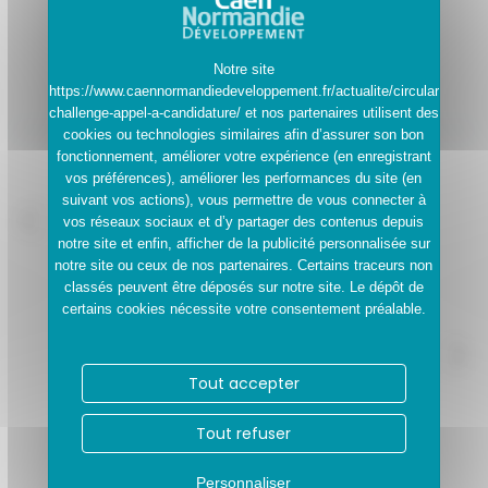
Facebook
Twitter
Partager
Notre site
https://www.caennormandiedeveloppement.fr/actualite/circular-
challenge-appel-a-candidature/
et nos partenaires utilisent des
cookies ou technologies similaires afin d’assurer son bon
fonctionnement, améliorer votre expérience (en enregistrant
vos préférences), améliorer les performances du site (en
Article précédent
suivant vos actions), vous permettre de vous connecter à
CMEG, une SCOP innovante
vos réseaux sociaux et d’y partager des contenus depuis
notre site et enfin, afficher de la publicité personnalisée sur
notre site ou ceux de nos partenaires. Certains traceurs non
classés peuvent être déposés sur notre site. Le dépôt de
Retour
certains cookies nécessite votre consentement préalable.
Article suivant
Un Think Tank Cybersécurité à Caen
Normandie
Tout accepter
Tout refuser
Personnaliser