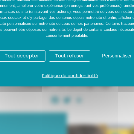
onnement, améliorer votre expérience (en enregistrant vos préférences), amélio
ormances du site (en suivant vos actions), vous permettre de vous connecter 
aux sociaux et d’y partager des contenus depuis notre site et enfin, afficher 
icité personnalisée sur notre site ou ceux de nos partenaires. Certains traceur
s peuvent être déposés sur notre site. Le dépôt de certains cookies nécessit
consentement préalable.
ger la plaquette Caen Normandie Destination Emploi
Tout accepter
Tout refuser
Personnaliser
Politique de confidentialité
Partager ce témoignage
Facebook
Twitter
Partager