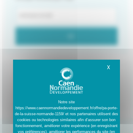
X
Masquer
Partager la fiche
Facebook
Twitter
Partager
Notre site
https://www.caennormandiedeveloppement.fr/offre/pa-porte-
de-la-suisse-normande-1159/
et nos partenaires utilisent des
cookies ou technologies similaires afin d’assurer son bon
fonctionnement, améliorer votre expérience (en enregistrant
vos préférences), améliorer les performances du site (en