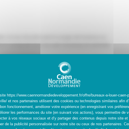
r, locaux de plain pied à usage de bureaux ou
m² composé d’un accueil, 2 bureaux et sanitaire.
sibilité sur axe majeur. Stationnements multiples au
site
https://www.caennormandiedeveloppement.fr/offre/bureaux-a-louer-caen-
ille/
et nos partenaires utilisent des cookies ou technologies similaires afin d
bon fonctionnement, améliorer votre expérience (en enregistrant vos préféren
liorer les performances du site (en suivant vos actions), vous permettre de 
cter à vos réseaux sociaux et d’y partager des contenus depuis notre site et 
her de la publicité personnalisée sur notre site ou ceux de nos partenaires. Ce