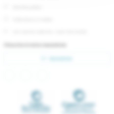
Marchés publics
Publications & médias
Une volonté collective : Caen-Normandie
S'inscrire à notre newsletter
Newsletter