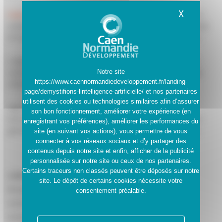
X
Masquer
Caen Normandie Développement
et
NWX
organisent un
atelier « Démystifions l’Intelligence Artificielle » le vendredi
16 février de 12h15 à 13h30 au Forum digital, Colombelles.
L’objectif de l’intervention est de démystifier l’IA lors de
Notre site
cette intervention d’une heure, d’explorer les possibilités
https://www.caennormandiedeveloppement.fr/landing-
offertes par cette technologie et ses limites.
page/demystifions-lintelligence-artificielle/
et nos partenaires
utilisent des cookies ou technologies similaires afin d’assurer
Algorithmes et autres formules mathématiques sont
son bon fonctionnement, améliorer votre expérience (en
bannies pour privilégier les cas concrets d’usages de l’IA
enregistrant vos préférences), améliorer les performances du
générative. Nous terminerons par un temps d’échange.
site (en suivant vos actions), vous permettre de vous
connecter à vos réseaux sociaux et d’y partager des
contenus depuis notre site et enfin, afficher de la publicité
personnalisée sur notre site ou ceux de nos partenaires.
Certains traceurs non classés peuvent être déposés sur notre
CAEN NORMANDIE DÉVELOPPEMENT
site. Le dépôt de certains cookies nécessite votre
19 avenue Pierre Mendès France
consentement préalable.
CS 52700
14 027 CAEN Cedex 9