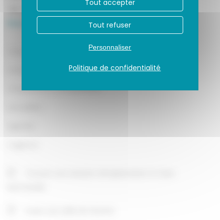
Tout accepter
Tél.
02 14 61 01 60
Nous contacter
Tout refuser
Personnaliser
Choisir
Politique de confidentialité
Investir
S’implanter & entreprendre
Actualités
Agenda
L’agence
Trouver une solution d’implantation à Caen
Normandie
Louer une salle de réunion