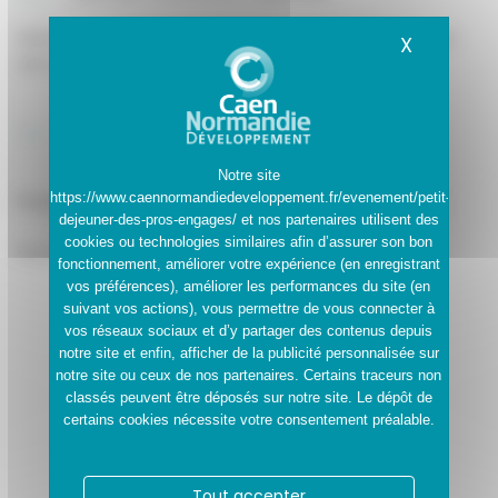
Venez comprendre les enjeux liés à la RSE et la transition
X
Masquer
vers une économie circulaire
Rencontres des offreurs de solutions éco-
responsable et concrètes
Notre site
https://www.caennormandiedeveloppement.fr/evenement/petit-
Plusieurs domaines : communication, énergie, traiteur…
dejeuner-des-pros-engages/
et nos partenaires utilisent des
cookies ou technologies similaires afin d’assurer son bon
Pour plus d’information :
Cliquez Ici
fonctionnement, améliorer votre expérience (en enregistrant
vos préférences), améliorer les performances du site (en
suivant vos actions), vous permettre de vous connecter à
vos réseaux sociaux et d’y partager des contenus depuis
notre site et enfin, afficher de la publicité personnalisée sur
notre site ou ceux de nos partenaires. Certains traceurs non
classés peuvent être déposés sur notre site. Le dépôt de
Partager cet événement
certains cookies nécessite votre consentement préalable.
Facebook
Twitter
Partager
Tout accepter