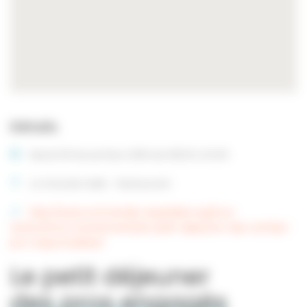
Détails
Mardi 26 Novembre 2019 de 08:30 à 10:30
La Grande Halle - Restaurant
http://www.normandie-equitable.org/nos-
actions/nos-evenements/le-petit-dejeuner-des-achats-
pro-responsables/
Le petit déjeuner
des pros engagés