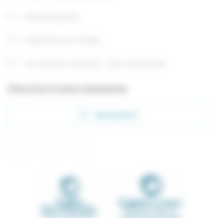
Marchés publics
Publications & médias
Une volonté collective : Caen-Normandie
S'inscrire à notre newsletter
Newsletter