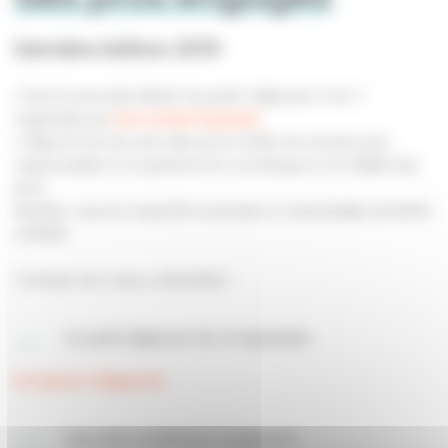
Dernière édition 2019
C’est la seconde édition du petit-déjeuner 3-en-1
organisée par
Normandie Équitable
.
L’objectif est de venir découvrir la RSE, les achats pros
responsables et la plateforme numérique et le PANIER des
pros.
Rendez-vous le mardi 26 novembre à Colombelles de 8h30
à 10h30.
3 temps fort vous y attendent :
Un petit déjeuner bio et équitable
Inscription obligatoire
Une mini-conférence inspirante