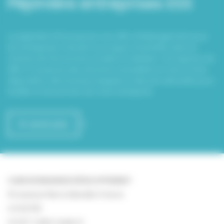
Pépinière entreprises ESS
La pépinière ESS propose une offre d’hébergement pour
les entreprises menant tous types d'activités dans le
champ de l'économie sociale et solidaire. Cet espace de
285 m² propose des services mutualisés et met à votre
disposition des bureaux équipés à des prix attractifs pour
faciliter le lancement de votre entreprise.
En savoir plus
CAEN NORMANDIE DÉVELOPPEMENT
19 avenue Pierre Mendès France
CS 52700
14 027 CAEN Cedex 9