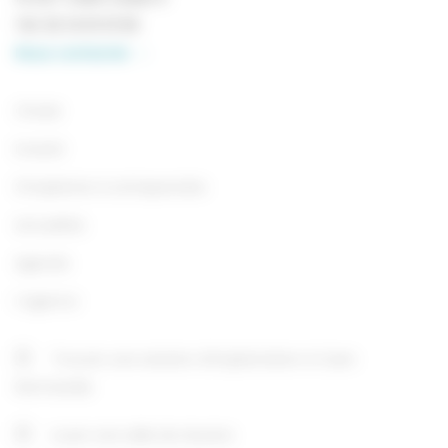
Tél.
02 14 61 01 60
Nous contacter
Choisir
Investir
S’implanter & entreprendre
Actualités
Agenda
L’agence
Trouver une solution d’implantation à Caen
Normandie
Louer une salle de réunion