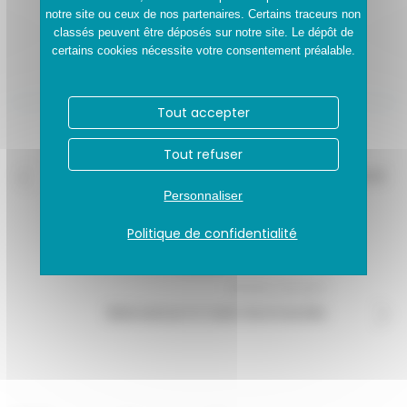
notre site ou ceux de nos partenaires. Certains traceurs non
Facebook
Twitter
Partager
classés peuvent être déposés sur notre site. Le dépôt de
certains cookies nécessite votre consentement préalable.
Tout accepter
Article précédent
Tout refuser
[Vidéo] Afterwork Business Numérique et
Personnaliser
Agroalimentaire
Politique de confidentialité
Retour
Article suivant
Bienvenue à Caen Normandie