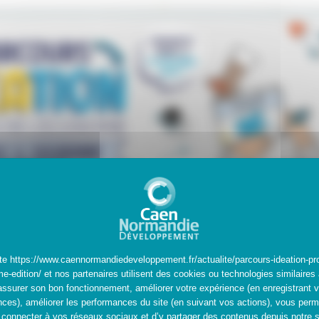
ite
https://www.caennormandiedeveloppement.fr/actualite/parcours-ideation-pro
e-edition/
et nos partenaires utilisent des cookies ou technologies similaires 
assurer son bon fonctionnement, améliorer votre expérience (en enregistrant 
nces), améliorer les performances du site (en suivant vos actions), vous perm
connecter à vos réseaux sociaux et d’y partager des contenus depuis notre s