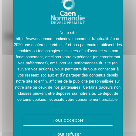
Découvrir aussi
Notre site
https://www.caennormandiedeveloppement.fr/actualite/ipac-
2020-une-conference-virtuelle/
et nos partenaires utilisent des
cookies ou technologies similaires afin d’assurer son bon
fonctionnement, améliorer votre expérience (en enregistrant
vos préférences), améliorer les performances du site (en
suivant vos actions), vous permettre de vous connecter à
vos réseaux sociaux et d’y partager des contenus depuis
notre site et enfin, afficher de la publicité personnalisée sur
notre site ou ceux de nos partenaires. Certains traceurs non
classés peuvent être déposés sur notre site. Le dépôt de
certains cookies nécessite votre consentement préalable.
Tout accepter
Tout refuser