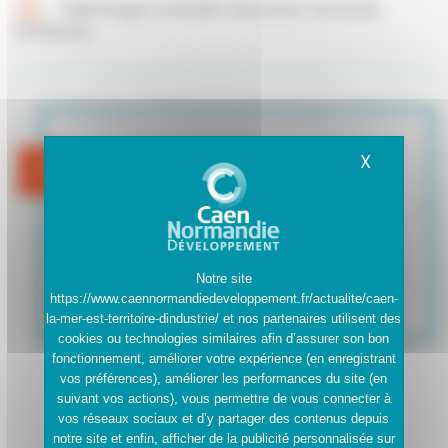
Télécharger le dossier de presse Territoires
d'industrie
X
Masquer
Les appels à projets
France 2030
Tout savoir sur France 2030
Notre site
https://www.caennormandiedeveloppement.fr/actualite/caen-
la-mer-est-territoire-dindustrie/
et nos partenaires utilisent des
cookies ou technologies similaires afin d’assurer son bon
fonctionnement, améliorer votre expérience (en enregistrant
vos préférences), améliorer les performances du site (en
suivant vos actions), vous permettre de vous connecter à
Partager cet article
vos réseaux sociaux et d’y partager des contenus depuis
notre site et enfin, afficher de la publicité personnalisée sur